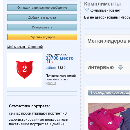
Комплименты
Отправить приватное сообщение
Комплиментов нет.
Вы не авторизованы! Чтоб
Добавить в друзья
Игнорировать
Сделать подарок
Метки лидеров
Мой малыш - Основной
популярность:
33708 место
-11 ↓
Интервью
рейтинг
632
?
Привилегированный
пользователь
2
уровня
Последние
фотогра
Статистика портрета:
сейчас просматривают портрет - 0
зарегистрированные пользователи
посетившие портрет за 7 дней - 0