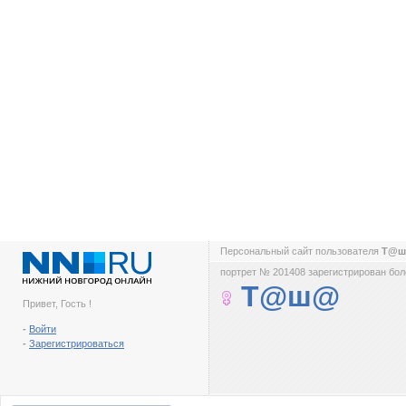
Персональный сайт пользователя
Т@
портрет № 201408 зарегистрирован боле
Т@ш@
Привет, Гость !
-
Войти
-
Зарегистрироваться